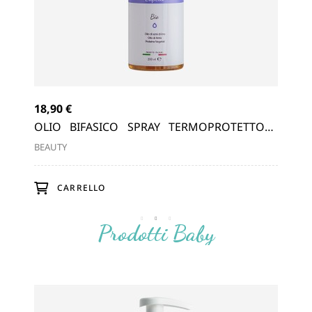
18,90 €
NTE
OLIO BIFASICO SPRAY TERMOPROTETTORE
CAPELLI A BASE DI OLIO DI SEMI...
BEAUTY
CARRELLO
Prodotti Baby