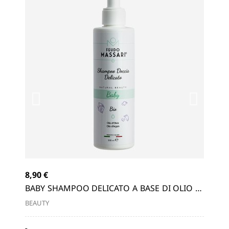
8,90 €
11,
 DI
BABY SHAMPOO DELICATO A BASE DI OLIO DI
BA
OLIVA, OLIO D'ARGAN 200ml
DI 
BEAUTY
BEA