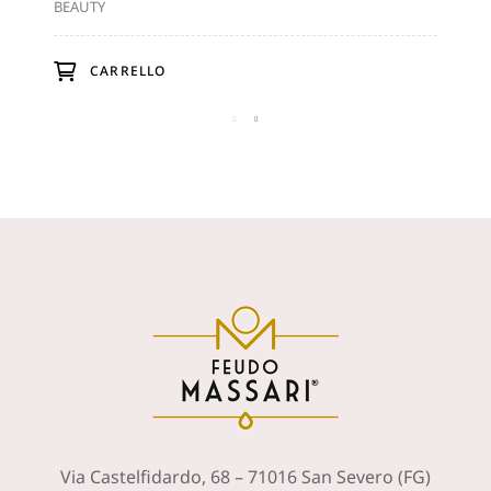
RASATURA CON OLIO EXTRAVERGINE...
EU
BEAUTY
BEA
CARRELLO
Via Castelfidardo, 68 – 71016 San Severo (FG)