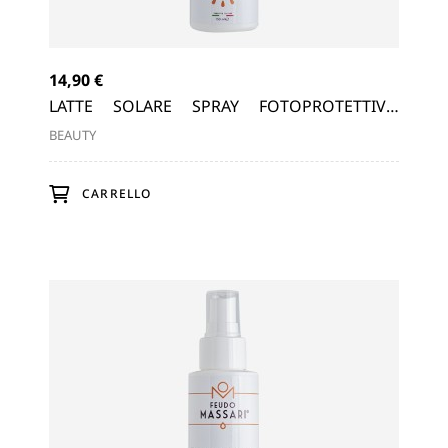
14,90 €
19,
ULA
LATTE SOLARE SPRAY FOTOPROTETTIVO
LA
BASSA PROTEZIONE A BASE DI ALOE...
PRO
BEAUTY
BEA
CARRELLO