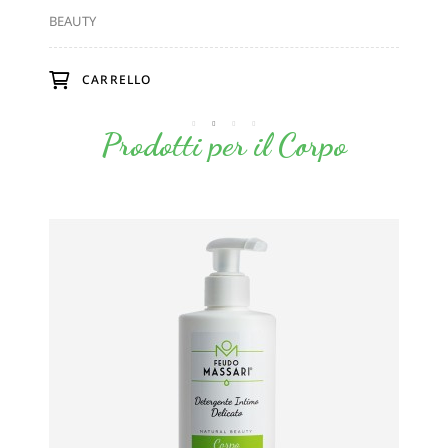
OLIVA, ALOE VERA 50ml
OL
BEAUTY
BEA
CARRELLO
Prodotti per il Corpo