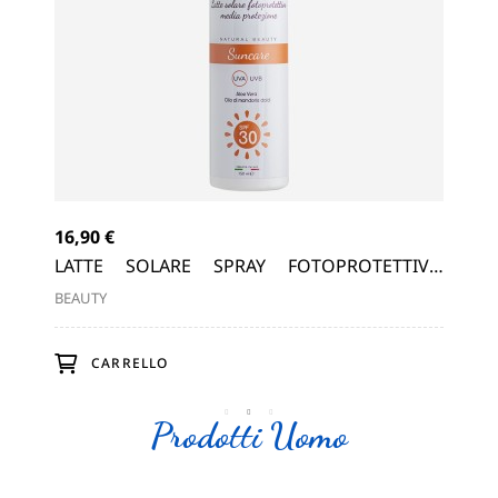
16,90 €
ORE
LATTE SOLARE SPRAY FOTOPROTETTIVO
MEDIA PROTEZIONE A BASE DI ALOE...
BEAUTY
CARRELLO
Prodotti Uomo