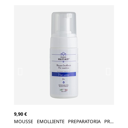
9,90 €
11,
CA,
MOUSSE EMOLLIENTE PREPARATORIA PRE-
GE