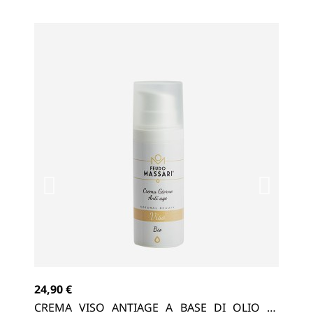
24,90 €
14,
VA,
CREMA VISO ANTIAGE A BASE DI OLIO DI
SC