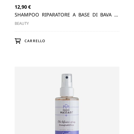
12,90 €
8,9
NTI
SHAMPOO RIPARATORE A BASE DI BAVA DI
BA
LUMACA E ESTRATTO DI CAMOMILLA...
DI 
BEAUTY
BEA
CARRELLO