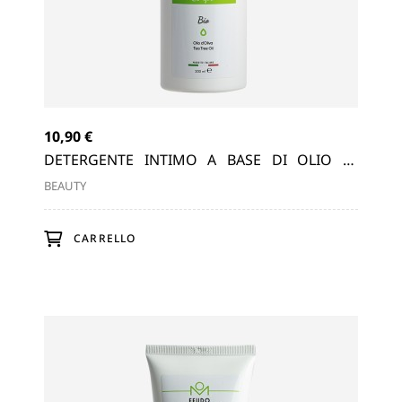
10,90 €
21,
 DI
DETERGENTE INTIMO A BASE DI OLIO DI
SC
OLIVA, TEA TREE OIL
OLI
BEAUTY
BEA
CARRELLO