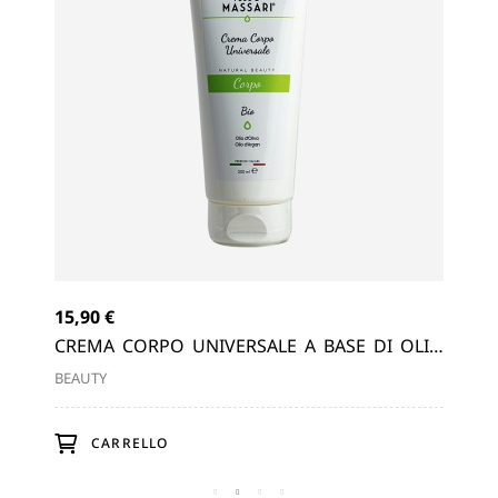
15,90 €
29,
 DI
CREMA CORPO UNIVERSALE A BASE DI OLIO
CR
DI OLIVA, OLIO DI ARGAN 200ml
OLI
BEAUTY
BEA
CARRELLO